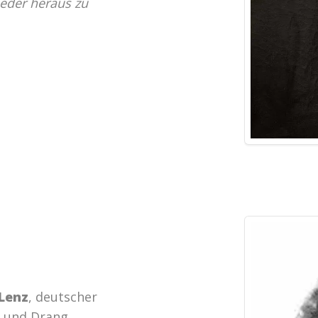
eder heraus zu
Lenz
, deutscher
m und Drang,