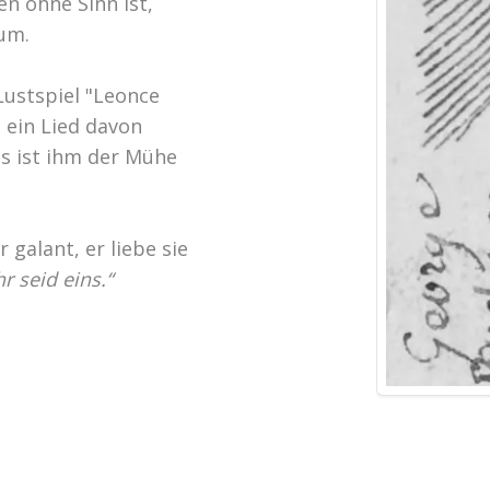
n ohne Sinn ist,
um.
ustspiel "Leonce
 ein Lied davon
es ist ihm der Mühe
 galant, er liebe sie
hr seid eins.“