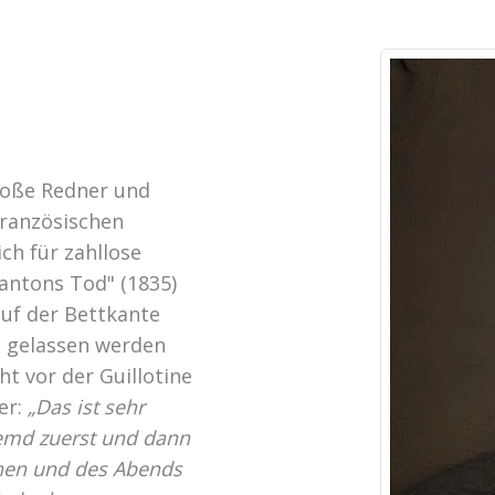
roße Redner und
französischen
ch für zahllose
antons Tod" (1835)
uf der Bettkante
e gelassen werden
ht vor der Guillotine
er:
„Das ist sehr
emd zuerst und dann
ehen und des Abends