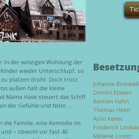
Tic
e: In der winzigen Wohnung der
Besetzun
Kinder wieder Unterschlupf, so
 zu platzen droht. Doch trotz
Johanna Bronkall
n außen hält die kleine
Dimitri Eliseev
d Mama Hase steuert das Schiff
Bastian Hahn
n der Gefühle und Nöte ...
Thomas Helm
Aylin Kekec
 die Familie, eine Komödie im
Frederick Lankau
 und – obwohl vor fast 40
Mélanie Linzer