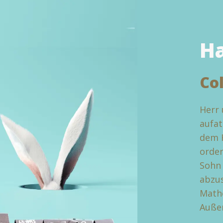
H
Co
Herr 
aufat
dem H
orden
Sohn 
abzus
Mathe
Außer