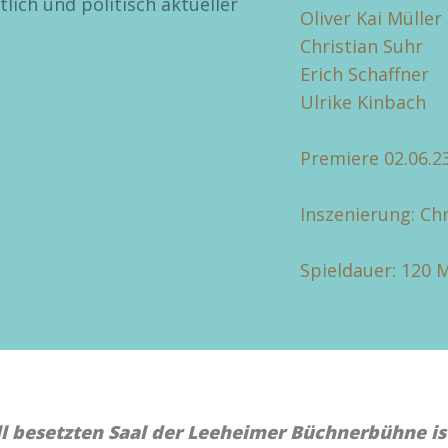
lich und politisch aktueller
Oliver Kai Müller
Christian Suhr
Erich Schaffner
Ulrike Kinbach
Premiere 02.06.2
Inszenierung:
Chr
Spieldauer: 120 
ll besetzten Saal der Leeheimer Büchnerbühne i