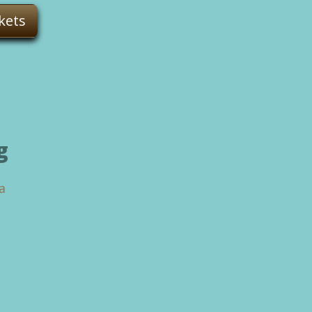
kets
g
a