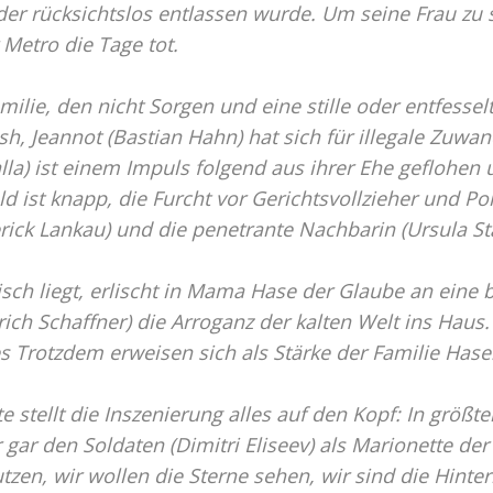
er rücksichtslos entlassen wurde. Um seine Frau zu sc
 Metro die Tage tot.
milie, den nicht Sorgen und eine stille oder entfess
sh, Jeannot (Bastian Hahn) hat sich für illegale Zuwan
la) ist einem Impuls folgend aus ihrer Ehe geflohen u
d ist knapp, die Furcht vor Gerichtsvollzieher und Po
ick Lankau) und die penetrante Nachbarin (Ursula Sta
sch liegt, erlischt in Mama Hase der Glaube an eine 
rich Schaffner) die Arroganz der kalten Welt ins Haus.
Trotzdem erweisen sich als Stärke der Familie Hase
te stellt die Inszenierung alles auf den Kopf: In größt
er gar den Soldaten (Dimitri Eliseev) als Marionette de
tzen, wir wollen die Sterne sehen, wir sind die Hinte