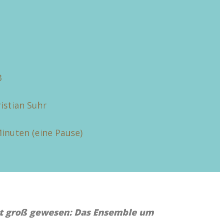
3
istian Suhr
Minuten (eine Pause)
st groß gewesen: Das Ensemble um