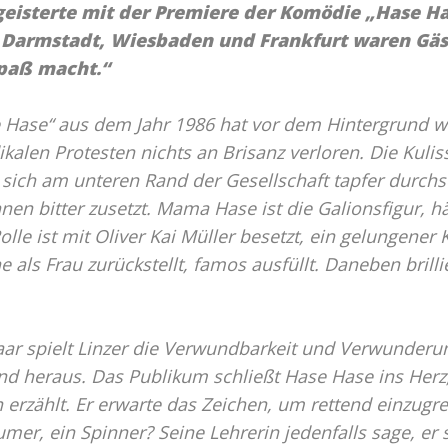
geisterte mit der Premiere der Komödie „Hase Has
 Darmstadt, Wiesbaden und Frankfurt waren Gäs
Spaß macht.“
se Hase“ aus dem Jahr 1986 hat vor dem Hintergrund
kalen Protesten nichts an Brisanz verloren. Die Kulis
 sich am unteren Rand der Gesellschaft tapfer durchs
nen bitter zusetzt. Mama Hase ist die Galionsfigur, hä
e ist mit Oliver Kai Müller besetzt, ein gelungener Ku
e als Frau zurückstellt, famos ausfüllt. Daneben brill
ar spielt Linzer die Verwundbarkeit und Verwunderun
d heraus. Das Publikum schließt Hase Hase ins Herz,
erzählt. Er erwarte das Zeichen, um rettend einzugre
äumer, ein Spinner? Seine Lehrerin jedenfalls sage, er s